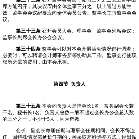
席方能召开，其决议应由全体监事三分之二以上通过方能生
效。监事会会议纪要应向全体会员公告。
监事长主持监事会会
议。
第三十三条
召开
会员大会
、理事会
，
监事
会
列席
会议；
监事长列席会长办公会会议
。
第三十四条
监事会可以对本会开展活动情况进行调查；
必要时，可以聘请会计师事务所等协助其工作。监事会行使职
权所必需的费用，由本会承担。
第四节 负责人
第三十五条
本会的负责人是指会长
1
名
、常务
副会长若
干名
、
秘书长
1
名。负责人总数一般不超过
会长办公会
总人数
的三分之一，不少于
5
人，且为奇数
。
会长、副会长每届任期与理事会任期相同。会长不得连
任。
因特殊情况需延长任期的
，
须采取差额选举方式，经出席