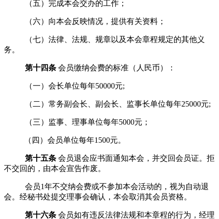
（五）完成本会交办的工作；
（六）向本会反映情况，提供有关资料；
（
七
）法律、法规、规章以及本会章程规定的其他义
务
。
第十四条
会员缴纳会费的标准（人民币）：
（一）会长单位每年
50000
元
;
（二）常务副会长、
副会长、监事长单位每年
25000
元
;
（三）监事、理事单位每年
5000
元；
（四）会员单位每年
1500
元。
第十五条
会员退会应书面通知本会，并交回会员证。
拒
不交回的，由本会宣告作废。
会员
1
年不交纳会费或不参加本会活动的，视为自动退
会。
经秘书处提交理事会确认，本会取消其会员资格。
第十六条
会员如有违反法律法规和本章程的行为，经理