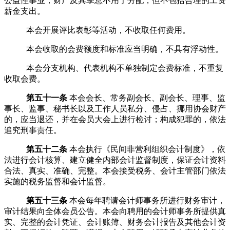
公益性事业；财产及其孳息不用于分配，但不包括合理的工资
薪金支出。
本会开展评比表彰等活动，不收取任何费用。
本会收取的会费额度和标准应当明确，不具有浮动性。
本会分支机构、代表机构不单独制定会费标准，不重复
收取会费。
第五十一条
本
会会长、
常务
副会长、
副会长、
理事
、
监
事
长
、
监事、
秘书长以及工作人员私分、侵占、挪用协会财产
的，应当退还，并在
会员大会
上进行检讨；构成犯罪的，依法
追究刑事责任。
第五十二条
本会执行《民间非营利组织会计制度》，依
法进行会计核算、建立健全内部会计监督制度，保证会计资料
合法、真实、准确、完整。本会接受税务、会计主管部门依法
实施的税务监督和会计监督。
第五十三条
本会每年聘请会计师事务所进行财务审计，
审计结果向全体会员公告。本
会向聘用的会计师事务所提供真
实、完整的会计凭证、会计账簿、财务会计报告及其他会计资