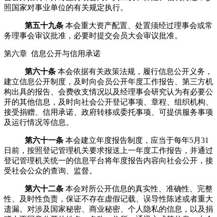
照国家对事业单位的有关规定执行。
第五十九条
本
会重大资产配置、处置须经过理事会
或
常
务理事会审议批准，必要时提交
会员大会
审议批准。
第六章 信息公开与信用承诺
第六十条
本会依据有关政策法规，履行信息公开义务，
建立信息公开制度，及时向会员公开年度工作报告、第三方机
构出具的报告、会费收支情况以及经理事会研究认为有必要公
开的其他信息，及时向社会公开登记事项、章程、组织机构、
接受捐赠、信用承诺、政府转移或委托事项、可提供服务事项
及运行情况等信息。
第六十一条
本会建立年度报告制度，应当于每年
5
月
31
日前，按照登记管理机关要求报送上一年度工作报告，并通过
登记管理机关统一的信息平台将年度报告内容向社会公开，接
受社会公众的查询、监督。
第六十二条
本会对所公开信息的真实性、准确性、完整
性、及时性负责，保证不存在虚假记载、误导性陈述或者重大
遗漏。对涉及国家秘密、商业秘密、个人隐私的信息，以及捐