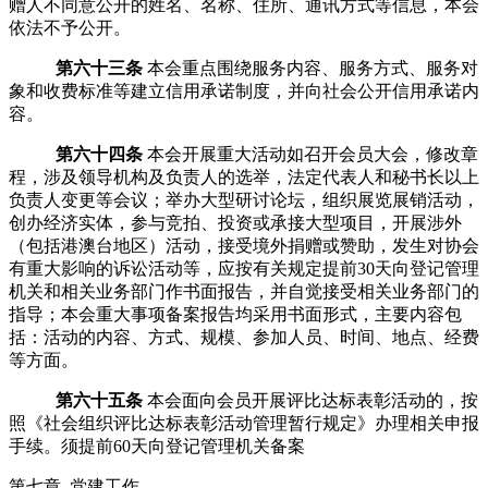
赠人不同意公开的姓名、名称、住所、通讯方式等信息，本会
依法不予公开。
第六十三条
本会重点围绕服务内容、服务方式、服务对
象和收费标准等建立信用承诺制度，并向社会公开信用承诺内
容。
第六十四条
本会开展重大活动如召开
会员大会
，修改章
程，涉及领导机构及负责人的选举，法定代表人和秘书长以上
负责人变更等会议；举办大型研讨论坛，组织展览展销活动，
创办经济实体，参与竞拍、投资或承接大型项目，开展涉外
（包括港澳台地区）活动，接受境外捐赠或赞助，发生对协会
有重大影响的诉讼活动等，应按有关规定提前
30
天向登记管理
机关和相关业
务
部门作书面报告，并自觉接受相关业务部门的
指导；
本会重大事项备案报告均采用书面形式，主要内容包
括：活动的内容、方式、规模、参加人员、时间、地点、经费
等方面
。
第六十五条
本
会面向会员开展评比达标表彰活动的，按
照《社会组织评比达标表彰活动管理暂行规定》办理相关申报
手续。须提前
60
天向登记管理机关备案
第七章 党建工作