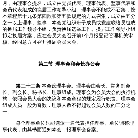
月，由理事会提名，成立由党员代表、理事代表、监事代表和
会员代表组成的换届工作领导小组。理事会不能或不召集，按
本章程第十九条第四款和第五款规定的方式召集，成立由五分
之一以上理事、监事、本会党组织班子成员或党建联络员组成
的换届工作领导小组，负责换届选举工作。换届工作领导小组
拟定换届方案，应在
会员大会
召开前
1
个月报登记管理机关审
核。经同意方可召开换届
会员大会
。
第二节 理事会和会长办公会
第二十二条
本会设理事会。理事会由会长、
常务
副会
长、
副会长、
秘书长、理事组成。理事会为
会员大会
的执行机
构，依照
会员大会
的决议和本会章程的规定履行职责。理事会
组成人员一般为奇数，理事人数不得超过
会员
人数的三分之
一。
每个理事单位只能选派一名代表担任理事。单位调整理
事代表，由其书面通知本会，报理事会备案。