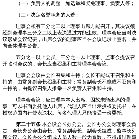
（一）负责人的调整，如选举和罢免理事、负责人等；
（二）决定名誉职务的人选；
理事会须有三分之二以上理事出席方能召开，其决议须
经到会理事三分之二以上表决通过方能生效。理事会应当对决
议形成会议纪要，出席会议的理事应当在会议记录上签名，并
向全体理事公告。
五分之一以上
会员
、三分之一以上理事、
监事会提议召
开临时会议的，会长应当召集和主持理事会会议。
理事会会议由会长召集和主持；会长不能或不召集和主
持的，由
常务
副会长召集和主持；
常务
副会长不能或不召集和
主持的，由提议召集人推举一名负责人召集和主持。
理事会会议，应由理事本人出席。因故未能出席的理
事，可以书面委托他人出席，代理人应当出示授权委托书，在
授权范围内行使表决权。
每名代理人只能接受一份委托。
第二十五条
本会设会长办公会。会长办公会对理事会负
责。会长办公会由会长、常务副会长、副会长组成，监事长列
席会议。会长办公会
组成人员人数一般为奇数，不得超过理事