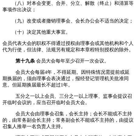
（八）对本会变更、合并、分立、解散（终止）和清算等
事项作出决议；
（九）改变或者撤销理事会、会长办公会不适当的决定；
（十）决定其他重大事宜。
会员代表大会的职权不得通过授权由理事会或其他机构和个人
代为行使，但法律、法规另有规定和本章程特别授权的除外。
第十九条
会员大会每年至少召开一次会议。
会员大会每届
4
年，不得延期。因特殊情况需提前或延
期换届的，须由理事会表决通过，报经登记管理机关批准同
意。但延期换届最长不超过
1
年。
五分之一以上
会员
、三分之一以上理事、
监事会提议召
开临时会议的，应当召开临时
会员大会
。
会员大会
由理事会召集，会长主持；会长不能或不主持
的，由
常务
副会长主持；
常务
副会长不能或不主持的，由提议
召集人推举一名负责人主持。