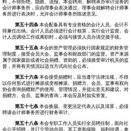
料，不得拒绝、隐匿、谎报。本会聘用、解聘承办审计业务的
会计师事务所，应由理事会表决通过。理事会就解聘会计师事
务所进行表决时，允许会计师事务所陈述意见。
第五十四条
本会配备具有专业资格的会计人员。会计不
得兼任出纳。会计人员必须进行会计核算，实行会计监督。会
计人员调动工作或离职时，必须与接管人员办清交接手续。
第五十五条
本会的资产管理必须执行国家规定的财务管
理制度，接受会员大会、监事会和财政部门的监督。资产来源
属于国家拨款或者社会捐赠、资助的，必须接受审计机关的监
督，并将有关情况以适当方式向社会公布。
第五十六条
本会接受捐赠时，应当遵守法律法规，不得
以任何形式进行摊派或变相摊派。捐赠方、会员、监事有权向
协会查询捐赠财产的使用、管理情况，并提出意见和建议。对
捐赠方、会员、监事的查询，本会应及时如实答复。
第五十七条
本会换届、变更法定代表人以及清算，必须
聘请会计师事务所进行财务审计。
第五十八条
本会专职工作人员实行全员聘任制，面向社
会公开招聘，并订立劳动合同。其工资和保险、福利待遇，参