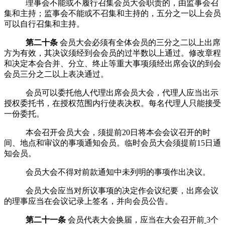
理事会不能或不履行召集
会员大会
职责的，由监事会召
集和主持；监事会不能或不召集和主持的，五分之一以上
会员
可以自行召集和主持。
第二十条
会员大会
必须有全体
会员
的三分之二以上出席
方为有效，其决议须经到会
会员
的过半数以上通过。修改章程
和决定本会合并、分立、终止等重大事项须经出席会议的到会
会员
三分之二以上表决通过。
会员
可以委托他人代理出席
会员大会
，代理人应当出示
授权委托书，在授权范围内行使表决权。每名代理人只能接受
一份委托。
本会召开
会员大会
，须提前
20
日将本会会议召开的时
间、地点和审议的事项通知
会员
。临时
会员大会
须提前
15
日通
知
会员
。
会员大会
不得对前款通知中未列明的事项作出决议。
会员大会
应当对所议事项的决定作会议纪要，出席会议
的理事应当在会议记录上签名，并向
会员
公告。
第二十一条
会员代表大会换届，应当在大会召开前
3
个