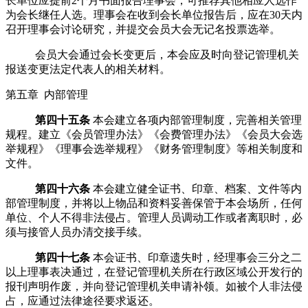
长单位应提前
2
个月书面报告理事会，可推荐其他相应人选作
为会长继任人选。理事会在收到会长单位报告后，应在
30
天内
召开理事会讨论研究，并提交
会员大会
无记名投票选举。
会员大会
通过会长变更后，本会应及时向登记管理机关
报送变更法定代表人的相关材料。
第五章 内部管理
第四十五条
本会建立各项内部管理制度，完善相关管理
规程。建立《会员管理办法》《会费管理办法》《
会员大会
选
举规程》《理事会选举规程》《财务管理制度》等相关制度和
文件。
第四十六条
本会建立健全证书、印章、档案、文件等内
部管理制度，并将以上物品和资料妥善保管于本会场所，任何
单位、个人不得非法侵占。管理人员调动工作或者离职时，必
须与接管人员办清交接手续。
第四十七条
本会证书、印章遗失时，经理事会三分之二
以上理事表决通过，在登记管理机关所在行政区域公开发行的
报刊声明作废，并向登记管理机关申请补领。如被个人非法侵
占，应通过法律途径要求返还。