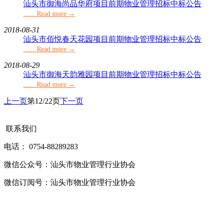
汕头市御海尚品华府项目前期物业管理招标中标公告
...... Read more
→
2018-08-31
汕头市佰悦春天花园项目前期物业管理招标中标公告
...... Read more
→
2018-08-29
汕头市御海天韵雅园项目前期物业管理招标中标公告
...... Read more
→
上一页
第12/22页
下一页
联系我们
电话： 0754-88289283
微信公众号：汕头市物业管理行业协会
微信订阅号：汕头市物业管理行业协会