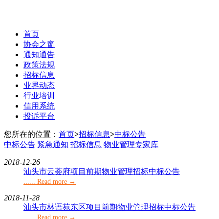
首页
协会之窗
通知通告
政策法规
招标信息
业界动态
行业培训
信用系统
投诉平台
您所在的位置：
首页
>
招标信息
>
中标公告
中标公告
紧急通知
招标信息
物业管理专家库
2018-12-26
汕头市云荟府项目前期物业管理招标中标公告
...... Read more
→
2018-11-28
汕头市林语苑东区项目前期物业管理招标中标公告
...... Read more
→