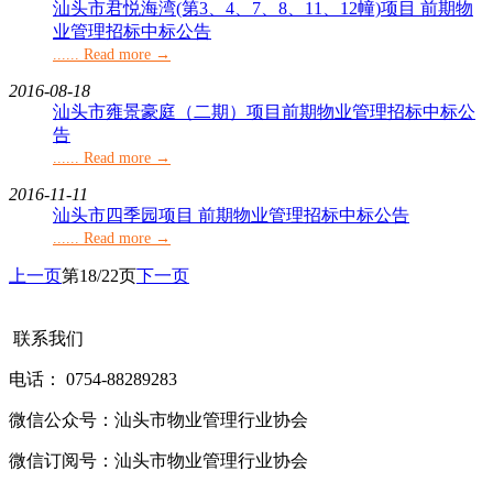
汕头市君悦海湾(第3、4、7、8、11、12幢)项目 前期物
业管理招标中标公告
...... Read more
→
2016-08-18
汕头市雍景豪庭（二期）项目前期物业管理招标中标公
告
...... Read more
→
2016-11-11
汕头市四季园项目 前期物业管理招标中标公告
...... Read more
→
上一页
第18/22页
下一页
联系我们
电话： 0754-88289283
微信公众号：汕头市物业管理行业协会
微信订阅号：汕头市物业管理行业协会